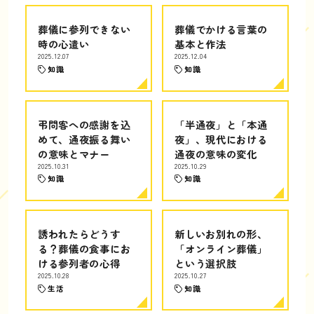
葬儀に参列できない
葬儀でかける言葉の
時の心遣い
基本と作法
2025.12.07
2025.12.04
知識
知識
弔問客への感謝を込
「半通夜」と「本通
めて、通夜振る舞い
夜」、現代における
の意味とマナー
通夜の意味の変化
2025.10.31
2025.10.29
知識
知識
誘われたらどうす
新しいお別れの形、
る？葬儀の食事にお
「オンライン葬儀」
ける参列者の心得
という選択肢
2025.10.28
2025.10.27
生活
知識