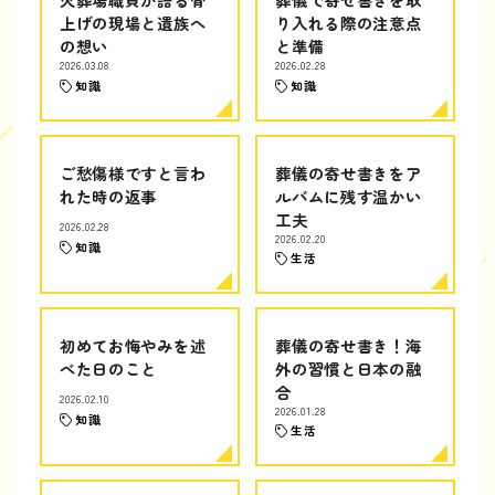
上げの現場と遺族へ
り入れる際の注意点
の想い
と準備
2026.03.08
2026.02.28
知識
知識
ご愁傷様ですと言わ
葬儀の寄せ書きをア
れた時の返事
ルバムに残す温かい
工夫
2026.02.28
2026.02.20
知識
生活
初めてお悔やみを述
葬儀の寄せ書き！海
べた日のこと
外の習慣と日本の融
合
2026.02.10
2026.01.28
知識
生活