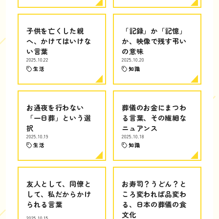
子供を亡くした親
「記録」か「記憶」
へ、かけてはいけな
か、映像で残す弔い
い言葉
の意味
2025.10.22
2025.10.20
生活
知識
お通夜を行わない
葬儀のお金にまつわ
「一日葬」という選
る言葉、その繊細な
択
ニュアンス
2025.10.19
2025.10.18
生活
知識
友人として、同僚と
お寿司？うどん？と
して、私だからかけ
ころ変われば品変わ
られる言葉
る、日本の葬儀の食
文化
2025.10.15