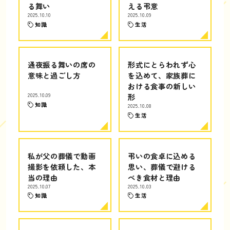
る舞い
える弔意
2025.10.10
2025.10.09
知識
生活
通夜振る舞いの席の
形式にとらわれず心
意味と過ごし方
を込めて、家族葬に
おける食事の新しい
2025.10.09
形
知識
2025.10.08
生活
私が父の葬儀で動画
弔いの食卓に込める
撮影を依頼した、本
思い、葬儀で避ける
当の理由
べき食材と理由
2025.10.07
2025.10.03
知識
生活