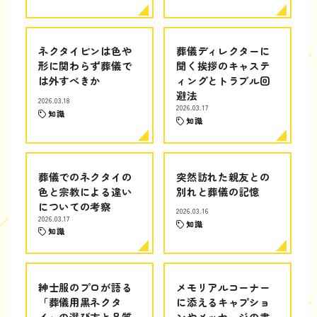
ネクタイピンは色や
葬儀ディレクターに
形に関わらず葬儀で
聞く挨拶のキャステ
は外すべきか
ィングとトラブル回
避法
2026.03.18
2026.03.17
知識
知識
葬儀でのネクタイの
突然訪れた親友との
色と宗教による違い
別れと葬儀の記憶
についての考察
2026.03.16
2026.03.17
知識
知識
紳士服のプロが語る
メモリアルコーナー
「葬儀用黒ネクタ
に添えるキャプショ
イ」の選び方と品質
ンやメッセージの書