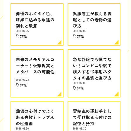
葬儀のネクタイ色、
呉服店主が教える喪
漆黒に込める永遠の
服としての着物の選
別れと敬意
び方
2026.07.06
2026.07.06
知識
知識
未来のメモリアルコ
急な訃報でも慌てな
ーナー！仮想現実と
い！コンビニや駅で
メタバースの可能性
購入する弔事用ネク
タイの品質と選び方
2026.07.03
2026.07.02
知識
知識
葬儀の心付けでよく
霊柩車の運転手とし
ある失敗とトラブル
て受け取る心付けの
の回避術
記憶と矜持
2026.06.30
2026.06.30