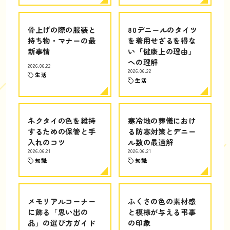
骨上げの際の服装と
80デニールのタイツ
持ち物・マナーの最
を着用せざるを得な
新事情
い「健康上の理由」
への理解
2026.06.22
2026.06.22
生活
生活
ネクタイの色を維持
寒冷地の葬儀におけ
するための保管と手
る防寒対策とデニー
入れのコツ
ル数の最適解
2026.06.21
2026.06.21
知識
知識
メモリアルコーナー
ふくさの色の素材感
に飾る「思い出の
と模様が与える弔事
品」の選び方ガイド
の印象