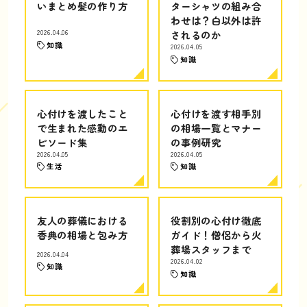
いまとめ髪の作り方
ターシャツの組み合
わせは？白以外は許
2026.04.06
されるのか
知識
2026.04.05
知識
心付けを渡したこと
心付けを渡す相手別
で生まれた感動のエ
の相場一覧とマナー
ピソード集
の事例研究
2026.04.05
2026.04.05
生活
知識
友人の葬儀における
役割別の心付け徹底
香典の相場と包み方
ガイド！僧侶から火
葬場スタッフまで
2026.04.04
2026.04.02
知識
知識