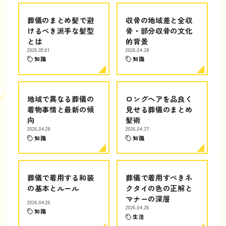
葬儀のまとめ髪で避
収骨の地域差と全収
けるべき派手な髪型
骨・部分収骨の文化
とは
的背景
2026.05.01
2026.04.28
知識
知識
地域で異なる葬儀の
ロングヘアを品良く
着物事情と最新の傾
見せる葬儀のまとめ
向
髪術
2026.04.28
2026.04.27
知識
知識
葬儀で着用する和装
葬儀で着用すべきネ
の基本とルール
クタイの色の正解と
マナーの深層
2026.04.26
2026.04.26
知識
生活