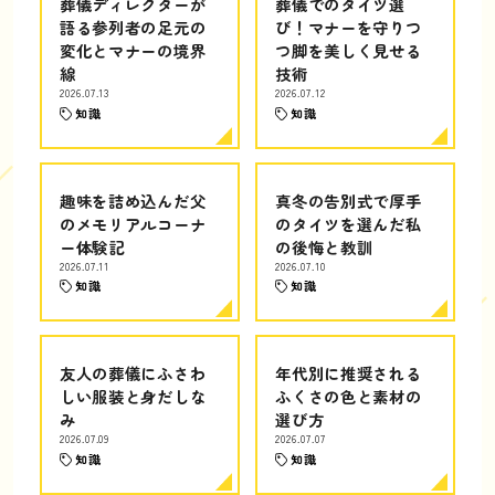
葬儀ディレクターが
葬儀でのタイツ選
語る参列者の足元の
び！マナーを守りつ
変化とマナーの境界
つ脚を美しく見せる
線
技術
2026.07.13
2026.07.12
知識
知識
趣味を詰め込んだ父
真冬の告別式で厚手
のメモリアルコーナ
のタイツを選んだ私
ー体験記
の後悔と教訓
2026.07.11
2026.07.10
知識
知識
友人の葬儀にふさわ
年代別に推奨される
しい服装と身だしな
ふくさの色と素材の
み
選び方
2026.07.09
2026.07.07
知識
知識