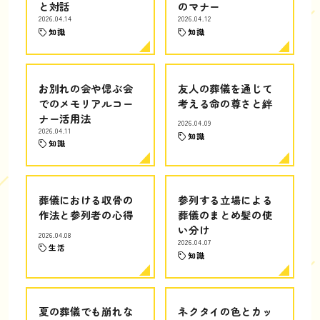
と対話
のマナー
2026.04.14
2026.04.12
知識
知識
お別れの会や偲ぶ会
友人の葬儀を通じて
でのメモリアルコー
考える命の尊さと絆
ナー活用法
2026.04.09
2026.04.11
知識
知識
葬儀における収骨の
参列する立場による
作法と参列者の心得
葬儀のまとめ髪の使
い分け
2026.04.08
2026.04.07
生活
知識
夏の葬儀でも崩れな
ネクタイの色とカッ