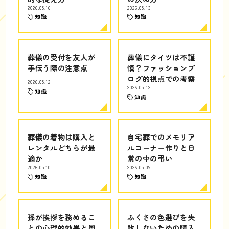
2026.05.16
2026.05.13
知識
知識
葬儀の受付を友人が
葬儀にタイツは不謹
手伝う際の注意点
慎？ファッションブ
ログ的視点での考察
2026.05.12
2026.05.12
知識
知識
葬儀の着物は購入と
自宅葬でのメモリア
レンタルどちらが最
ルコーナー作りと日
適か
常の中の弔い
2026.05.10
2026.05.09
知識
知識
孫が挨拶を務めるこ
ふくさの色選びを失
との心理的効果と周
敗しないための購入