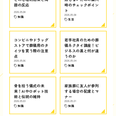
囲の反応
時のチェックポイン
ト
2026.05.08
2026.05.08
知識
生活
コンビニやドラッグ
若手社員のための葬
ストアで葬儀用のタ
儀ネクタイ講座！ビ
イツを買う際の注意
ジネスの黒と何が違
点
うのか
2026.05.06
2026.05.04
知識
知識
骨を拾う儀式の未
家族葬に友人が参列
来！AIやロボット技
する場合の配慮とマ
術と伝統の維持
ナー
2026.05.03
2026.05.01
知識
知識