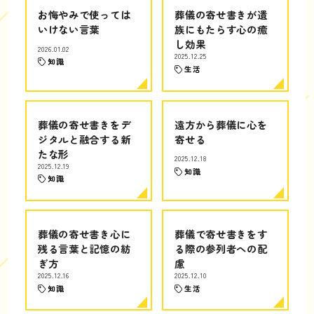
お悔やみで使っては
葬儀の寄せ書きが遺
いけない言葉
族にもたらす心の癒
し効果
2026.01.02
2025.12.25
知識
生活
葬儀の寄せ書きをデ
遠方から葬儀に心を
ジタルと融合する新
寄せる
たな形
2025.12.18
2025.12.19
知識
知識
葬儀の寄せ書き心に
葬儀で寄せ書きをす
残る言葉と記憶の紡
る際の参列者への配
ぎ方
慮
2025.12.16
2025.12.10
知識
生活