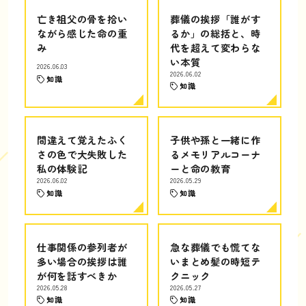
亡き祖父の骨を拾い
葬儀の挨拶「誰がす
ながら感じた命の重
るか」の総括と、時
み
代を超えて変わらな
い本質
2026.06.03
2026.06.02
知識
知識
間違えて覚えたふく
子供や孫と一緒に作
さの色で大失敗した
るメモリアルコーナ
私の体験記
ーと命の教育
2026.06.02
2026.05.29
知識
知識
仕事関係の参列者が
急な葬儀でも慌てな
多い場合の挨拶は誰
いまとめ髪の時短テ
が何を話すべきか
クニック
2026.05.28
2026.05.27
知識
知識