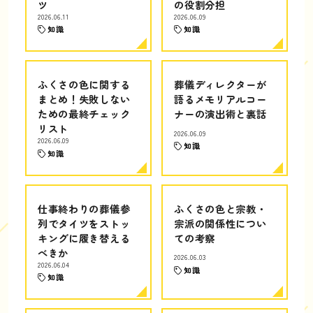
ツ
の役割分担
2026.06.11
2026.06.09
知識
知識
ふくさの色に関する
葬儀ディレクターが
まとめ！失敗しない
語るメモリアルコー
ための最終チェック
ナーの演出術と裏話
リスト
2026.06.09
2026.06.09
知識
知識
仕事終わりの葬儀参
ふくさの色と宗教・
列でタイツをストッ
宗派の関係性につい
キングに履き替える
ての考察
べきか
2026.06.03
2026.06.04
知識
知識