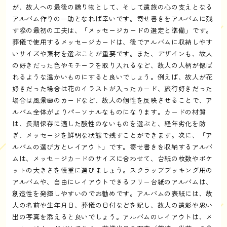
が、故人への最後の贈り物として、そして遺族の心の支えとなる
アルバム作りの一助となれば幸いです。寄せ書きをアルバムに残
す際の最初の工夫は、「メッセージカードの選定と準備」です。
葬儀で使用するメッセージカードは、後でアルバムに収納しやす
いサイズや素材を選ぶことが重要です。また、デザインも、故人
の好きだった色やモチーフを取り入れるなど、故人の人柄が偲ば
れるような温かいものにすると良いでしょう。例えば、故人が花
好きだった場合は花のイラストが入ったカード、旅行好きだった
場合は風景画のカードなど、故人の個性を反映させることで、ア
ルバム全体がよりパーソナルなものになります。カードの材質
は、長期保存に適した酸性のないものを選ぶと、経年劣化を防
ぎ、メッセージを鮮明な状態で残すことができます。次に、「ア
ルバムの選び方とレイアウト」です。寄せ書きを収納するアルバ
ムは、メッセージカードのサイズに合わせて、台紙の枚数やポケ
ットの大きさを慎重に選びましょう。スクラップブッキング用の
アルバムや、自由にレイアウトできるフリー台紙のアルバムは、
創造性を発揮しやすいのでお勧めです。アルバムの表紙には、故
人の名前や生年月日、葬儀の日付などを記し、故人の遺影や思い
出の写真を添えると良いでしょう。アルバムのレイアウトは、メ