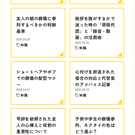
友人の親の葬儀に参
挨拶を誰がするかで
列するべきかの判断
迷った時の「原稿代
基準
読」と「録音・動
画」の活用術
2026.04.26
2026.04.22
知識
知識
ショートヘアやボブ
心付けを辞退された
での葬儀の髪型マナ
場合の対応と代替案
ー
のアドバイス記事
2026.04.21
2026.04.18
知識
知識
弔辞を依頼された友
子供や学生の葬儀参
人の心構えと役割の
列、ネクタイの色は
重要性について
どう選ぶ？