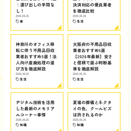
｜運び出しの手間な
決済対応の優良業者
し！
を徹底比較
2026.06.26
2026.06.26
家
生活
神奈川のオフィス移
大阪府の不用品回収
転に伴う不用品回収
業者おすすめ5選
業者おすすめ5選！法
【2026年最新】安さ
人向け産廃処理の選
と信頼で選ぶ判断基
び方を徹底解説
準を徹底解説
2026.06.26
2026.06.26
生活
生活
デジタル技術を活用
夏場の葬儀とネクタ
した最新のメモリア
イの色、クールビズ
ルコーナー事情
は許されるのか
2026.06.26
2026.06.25
知識
知識