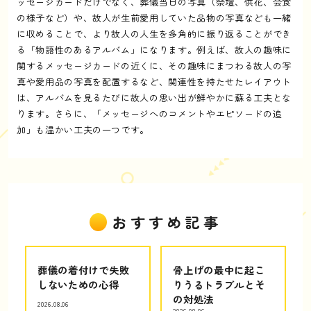
ッセージカードだけでなく、葬儀当日の写真（祭壇、供花、会食
の様子など）や、故人が生前愛用していた品物の写真なども一緒
に収めることで、より故人の人生を多角的に振り返ることができ
る「物語性のあるアルバム」になります。例えば、故人の趣味に
関するメッセージカードの近くに、その趣味にまつわる故人の写
真や愛用品の写真を配置するなど、関連性を持たせたレイアウト
は、アルバムを見るたびに故人の思い出が鮮やかに蘇る工夫とな
ります。さらに、「メッセージへのコメントやエピソードの追
加」も温かい工夫の一つです。
おすすめ記事
葬儀の着付けで失敗
骨上げの最中に起こ
しないための心得
りうるトラブルとそ
の対処法
2026.08.06