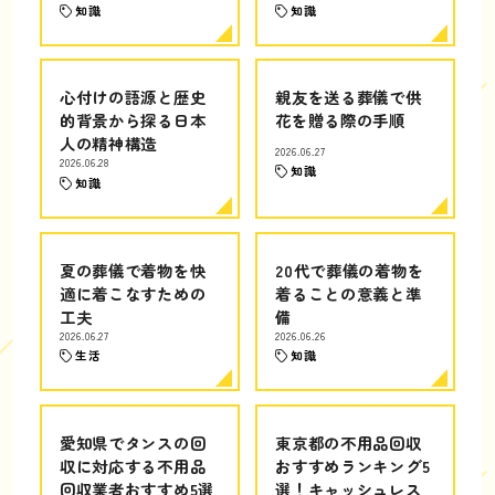
知識
知識
心付けの語源と歴史
親友を送る葬儀で供
的背景から探る日本
花を贈る際の手順
人の精神構造
2026.06.27
2026.06.28
知識
知識
夏の葬儀で着物を快
20代で葬儀の着物を
適に着こなすための
着ることの意義と準
工夫
備
2026.06.27
2026.06.26
生活
知識
愛知県でタンスの回
東京都の不用品回収
収に対応する不用品
おすすめランキング5
回収業者おすすめ5選
選！キャッシュレス