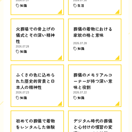
2026.07.31
2026.07.30
知識
生活
火葬場での骨上げの
葬儀の着物における
儀式とその深い精神
家紋の格と意味
性
2026.07.28
2026.07.28
知識
知識
ふくさの色に込めら
葬儀のメモリアルコ
れた歴史的背景と日
ーナーが持つ深い意
本人の精神性
味と役割
2026.07.23
2026.07.22
知識
知識
初めての葬儀で着物
デジタル時代の葬儀
をレンタルした体験
と心付けの慣習の変