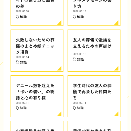
の差
き方
2026.03.16
2026.03.16
知識
知識
失敗しないための葬
友人の葬儀で遺族を
儀のまとめ髪チェッ
支えるための声掛け
ク項目
2026.03.13
2026.03.14
知識
知識
デニール数を超えた
学生時代の友人の葬
「弔いの装い」の総
儀で再会した仲間た
括と心の有り様
ち
2026.03.11
2026.03.11
知識
知識
火葬場職員が語る骨
葬儀で寄せ書きを取