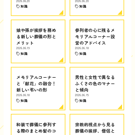
2026.06.20
2026.06.20
知識
知識
娘や孫が挨拶を務め
参列者の心に残るメ
る新しい葬儀の形と
モリアルコーナー設
メリット
営のアドバイス
2026.06.19
2026.06.18
知識
知識
メモリアルコーナー
男性と女性で異なる
と「献花」の融合！
ふくさの色のマナー
新しい弔いの形
と傾向
2026.06.18
2026.06.15
知識
知識
和装で葬儀に参列す
宗教的視点から見る
る際のまとめ髪のコ
葬儀の挨拶、僧侶と