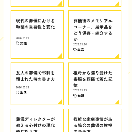
現代の葬儀における
葬儀後のメモリアル
和装の重要性と変化
コーナー、展示品を
どう保存・処分する
2026.05.27
か
知識
2026.05.26
生活
友人の葬儀で弔辞を
祖母から譲り受けた
頼まれた時の書き方
喪服を葬儀で着た記
憶
2026.05.23
2026.05.23
生活
知識
葬儀ディレクターが
複雑な家庭事情があ
教える心付けの現代
る場合の葬儀の挨拶
的な捉え方
の決め方