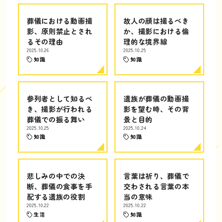
葬儀における動画撮
故人の顔は撮るべき
影、原則禁止とされ
か、撮影における倫
るその理由
理的な境界線
2025.10.26
2025.10.25
知識
知識
参列者として知るべ
遺族が葬儀の動画撮
き、撮影が行われる
影を望む時、その背
葬儀での振る舞い
景と目的
2025.10.25
2025.10.24
知識
知識
悲しみの中での決
言葉は祈り、葬儀で
断、葬儀の食事を手
交わされる言葉の本
配する遺族の役割
当の意味
2025.10.22
2025.10.22
生活
知識