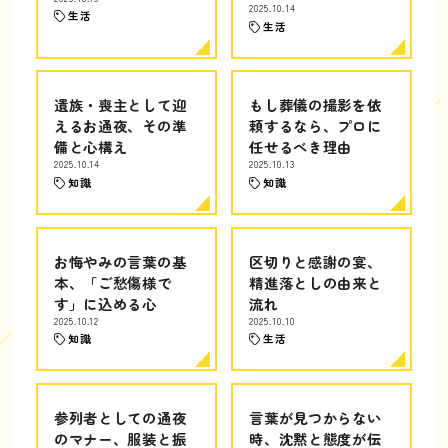
2025.10.14
生活
生活
遺族・喪主として迎
もし葬儀の撮影を依
えるお通夜、その準
頼するなら、プロに
備と心構え
任せるべき理由
2025.10.14
2025.10.13
知識
知識
お悔やみの言葉の基
区切りと感謝の宴、
本、「ご愁傷様で
精進落としの由来と
す」に込める心
流れ
2025.10.12
2025.10.10
知識
生活
参列者としての通夜
言葉が見つからない
のマナー、服装と振
時、沈黙と態度が伝