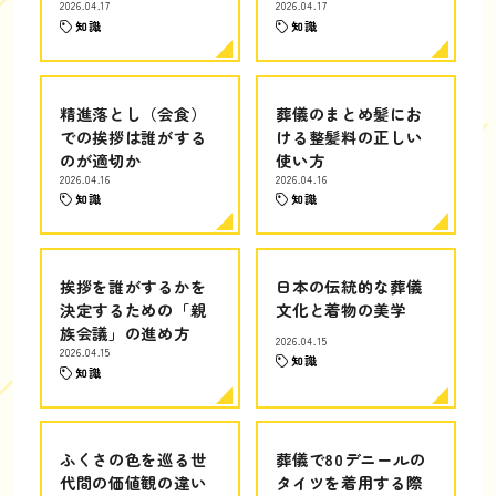
2026.04.17
2026.04.17
知識
知識
精進落とし（会食）
葬儀のまとめ髪にお
での挨拶は誰がする
ける整髪料の正しい
のが適切か
使い方
2026.04.16
2026.04.16
知識
知識
挨拶を誰がするかを
日本の伝統的な葬儀
決定するための「親
文化と着物の美学
族会議」の進め方
2026.04.15
2026.04.15
知識
知識
ふくさの色を巡る世
葬儀で80デニールの
代間の価値観の違い
タイツを着用する際