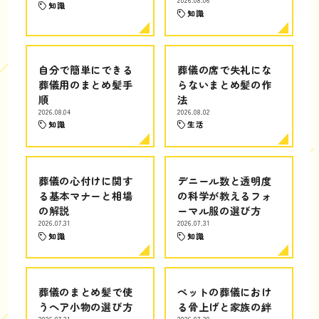
2026.08.06
知識
知識
自分で簡単にできる
葬儀の席で失礼にな
葬儀用のまとめ髪手
らないまとめ髪の作
順
法
2026.08.04
2026.08.02
知識
生活
葬儀の心付けに関す
デニール数と透明度
る基本マナーと相場
の科学が教えるフォ
の解説
ーマル服の選び方
2026.07.31
2026.07.31
知識
知識
葬儀のまとめ髪で使
ペットの葬儀におけ
うヘア小物の選び方
る骨上げと家族の絆