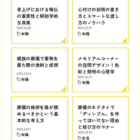
骨上げにおける喉仏
心付けの封筒の書き
の重要性と解剖学的
方とスマートな渡し
な真実
方のノウハウ
2026.03.28
2026.03.27
知識
知識
親族の葬儀で着物を
メモリアルコーナー
着た際の実例と感想
の空間デザイン！色
彩と照明の心理学
2026.03.24
2026.03.21
知識
知識
葬儀の挨拶を誰が務
葬儀のネクタイで
めるべきかという基
「ディンプル」を作
本的な考え方
ってはいけない理由
と結び方のマナー
2026.03.21
2026.03.20
知識
生活