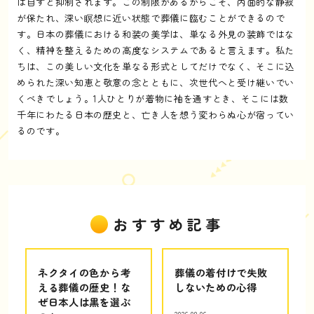
ば自ずと抑制されます。この制限があるからこそ、内面的な静寂
が保たれ、深い瞑想に近い状態で葬儀に臨むことができるので
す。日本の葬儀における和装の美学は、単なる外見の装飾ではな
く、精神を整えるための高度なシステムであると言えます。私た
ちは、この美しい文化を単なる形式としてだけでなく、そこに込
められた深い知恵と敬意の念とともに、次世代へと受け継いでい
くべきでしょう。1人ひとりが着物に袖を通すとき、そこには数
千年にわたる日本の歴史と、亡き人を想う変わらぬ心が宿ってい
るのです。
おすすめ記事
ネクタイの色から考
葬儀の着付けで失敗
える葬儀の歴史！な
しないための心得
ぜ日本人は黒を選ぶ