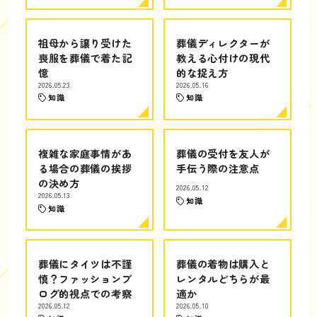
祖母から譲り受けた
葬儀ディレクターが
喪服を葬儀で着た記
教える心付けの現代
憶
的な捉え方
2026.05.23
2026.05.16
知識
知識
複雑な家庭事情があ
葬儀の受付を友人が
る場合の葬儀の挨拶
手伝う際の注意点
の決め方
2026.05.12
2026.05.13
知識
知識
葬儀にタイツは不謹
葬儀の着物は購入と
慎？ファッションブ
レンタルどちらが最
ログ的視点での考察
適か
2026.05.12
2026.05.10