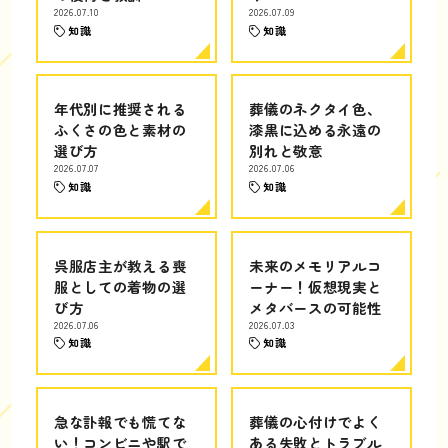
2026.07.10
2026.07.09
知識
知識
年代別に推奨される
葬儀のネクタイ色、
ふくさの色と素材の
漆黒に込める永遠の
選び方
別れと敬意
2026.07.07
2026.07.06
知識
知識
呉服店主が教える喪
未来のメモリアルコ
服としての着物の選
ーナー！仮想現実と
び方
メタバースの可能性
2026.07.06
2026.07.03
知識
知識
急な訃報でも慌てな
葬儀の心付けでよく
い！コンビニや駅で
ある失敗とトラブル