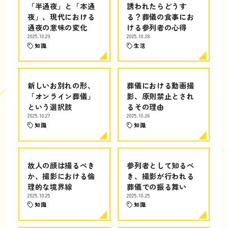
「半通夜」と「本通
誘われたらどうす
夜」、現代における
る？葬儀の食事にお
通夜の意味の変化
ける参列者の心得
2025.10.29
2025.10.28
知識
生活
新しいお別れの形、
葬儀における動画撮
「オンライン葬儀」
影、原則禁止とされ
という選択肢
るその理由
2025.10.27
2025.10.26
知識
知識
故人の顔は撮るべき
参列者として知るべ
か、撮影における倫
き、撮影が行われる
理的な境界線
葬儀での振る舞い
2025.10.25
2025.10.25
知識
知識