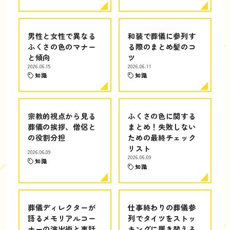
男性と女性で異なる
和装で葬儀に参列す
ふくさの色のマナー
る際のまとめ髪のコ
と傾向
ツ
2026.06.15
2026.06.11
知識
知識
宗教的視点から見る
ふくさの色に関する
葬儀の挨拶、僧侶と
まとめ！失敗しない
の役割分担
ための最終チェック
リスト
2026.06.09
2026.06.09
知識
知識
葬儀ディレクターが
仕事終わりの葬儀参
語るメモリアルコー
列でタイツをストッ
ナーの演出術と裏話
キングに履き替える