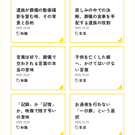
遺族が葬儀の動画撮
悲しみの中での決
影を望む時、その背
断、葬儀の食事を手
景と目的
配する遺族の役割
2025.10.24
2025.10.22
知識
生活
言葉は祈り、葬儀で
子供を亡くした親
交わされる言葉の本
へ、かけてはいけな
当の意味
い言葉
2025.10.22
2025.10.22
知識
生活
「記録」か「記憶」
お通夜を行わない
か、映像で残す弔い
「一日葬」という選
の意味
択
2025.10.20
2025.10.19
知識
生活