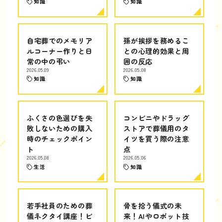
知識
知識
自宅葬でのメモリア
孫が挨拶を務めるこ
ルコーナー作りと日
との心理的効果と周
常の中の弔い
囲の反応
2026.05.09
2026.05.08
知識
知識
ふくさの色選びを失
コンビニやドラッグ
敗しないための購入
ストアで葬儀用のタ
時のチェックポイン
イツを買う際の注意
ト
点
2026.05.08
2026.05.06
生活
知識
若手社員のための葬
骨を拾う儀式の未
儀ネクタイ講座！ビ
来！AIやロボット技