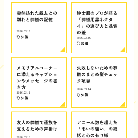
突然訪れた親友との
紳士服のプロが語る
別れと葬儀の記憶
「葬儀用黒ネクタ
イ」の選び方と品質
2026.03.16
の差
知識
2026.03.16
知識
メモリアルコーナー
失敗しないための葬
に添えるキャプショ
儀のまとめ髪チェッ
ンやメッセージの書
ク項目
き方
2026.03.14
2026.03.16
知識
知識
友人の葬儀で遺族を
デニール数を超えた
支えるための声掛け
「弔いの装い」の総
括と心の有り様
2026.03.13