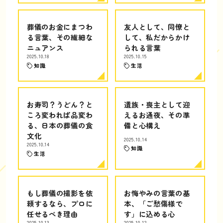
葬儀のお金にまつわ
友人として、同僚と
る言葉、その繊細な
して、私だからかけ
ニュアンス
られる言葉
2025.10.18
2025.10.15
知識
生活
お寿司？うどん？と
遺族・喪主として迎
ころ変われば品変わ
えるお通夜、その準
る、日本の葬儀の食
備と心構え
文化
2025.10.14
2025.10.14
知識
生活
もし葬儀の撮影を依
お悔やみの言葉の基
頼するなら、プロに
本、「ご愁傷様で
任せるべき理由
す」に込める心
2025.10.13
2025.10.12