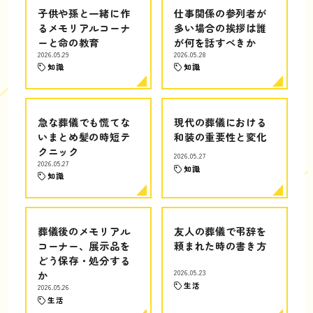
子供や孫と一緒に作
仕事関係の参列者が
るメモリアルコーナ
多い場合の挨拶は誰
ーと命の教育
が何を話すべきか
2026.05.29
2026.05.28
知識
知識
急な葬儀でも慌てな
現代の葬儀における
いまとめ髪の時短テ
和装の重要性と変化
クニック
2026.05.27
2026.05.27
知識
知識
葬儀後のメモリアル
友人の葬儀で弔辞を
コーナー、展示品を
頼まれた時の書き方
どう保存・処分する
か
2026.05.23
生活
2026.05.26
生活