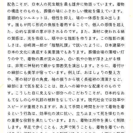
配色こそが、日本人の死生観を最も雄弁に物語っています。着物
の構造そのものも、葬儀の場にふさわしい機能を備えています。
直線的なシルエットは、個性を抑え、場の一体感を生み出しま
す。誰もが同じ形式の喪服を着用することで、個人の感情を超え
た、公的な哀悼の意が示されるのです。また、素材に使われる絹
の質感は、光を吸収し、穏やかな陰影を作ります。この陰影の美
しさは、谷崎潤一郎が「陰翳礼讃」で説いたように、日本建築や
日本の文化に通底する美意識でもあります。葬儀会場の薄暗い灯
りの中で、着物の黒が沈み込み、白い肌や小物が浮き上がる様
は、非常に神秘的で厳かな雰囲気を演出します。さらに、着付け
の細部にも美学が宿っています。例えば、おはしょりの整え方
や、帯の結び目の角度、袖の振りから覗く長襦袢の清潔さなど、
細部にまで気を配ることは、故人への細やかな配慮そのもので
す。こうした目に見えない部分へのこだわりこそが、日本的なお
もてなしの心や礼節の根幹をなしています。現代社会では効率や
スピードが重視されますが、あえて手間と時間をかけて着物を着
るという行為は、効率化の波に抗い、立ち止まって死を悼むため
の重要な役割を果たしています。また、着物は所作を美しく制限
します。早足で歩くことも、大声で笑うことも、着物を着ていれ