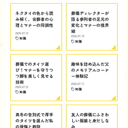
ネクタイの色から読
葬儀ディレクターが
み解く、会葬者の心
語る参列者の足元の
理とマナーの同調性
変化とマナーの境界
線
2026.07.13
2026.07.13
知識
知識
葬儀でのタイツ選
趣味を詰め込んだ父
び！マナーを守りつ
のメモリアルコーナ
つ脚を美しく見せる
ー体験記
技術
2026.07.11
2026.07.12
知識
知識
真冬の告別式で厚手
友人の葬儀にふさわ
のタイツを選んだ私
しい服装と身だしな
の後悔と教訓
み