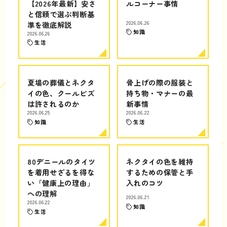
【2026年最新】安さ
ルコーナー事情
と信頼で選ぶ判断基
準を徹底解説
2026.06.26
知識
2026.06.26
生活
夏場の葬儀とネクタ
骨上げの際の服装と
イの色、クールビズ
持ち物・マナーの最
は許されるのか
新事情
2026.06.25
2026.06.22
知識
生活
80デニールのタイツ
ネクタイの色を維持
を着用せざるを得な
するための保管と手
い「健康上の理由」
入れのコツ
への理解
2026.06.21
2026.06.22
知識
生活