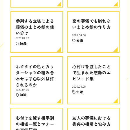
参列する立場による
夏の葬儀でも崩れな
葬儀のまとめ髪の使
いまとめ髪の作り方
い分け
2026.04.06
2026.04.07
知識
知識
ネクタイの色とカッ
心付けを渡したこと
ターシャツの組み合
で生まれた感動のエ
わせは？白以外は許
ピソード集
されるのか
2026.04.05
2026.04.05
生活
知識
心付けを渡す相手別
友人の葬儀における
の相場一覧とマナー
香典の相場と包み方
の事例研究