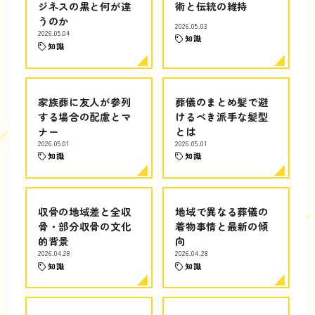
ジネスの黒と何が違
術と伝統の維持
うのか
2026.05.03
2026.05.04
知識
知識
家族葬に友人が参列
葬儀のまとめ髪で避
する場合の配慮とマ
けるべき派手な髪型
ナー
とは
2026.05.01
2026.05.01
知識
知識
収骨の地域差と全収
地域で異なる葬儀の
骨・部分収骨の文化
着物事情と最新の傾
的背景
向
2026.04.28
2026.04.28
知識
知識