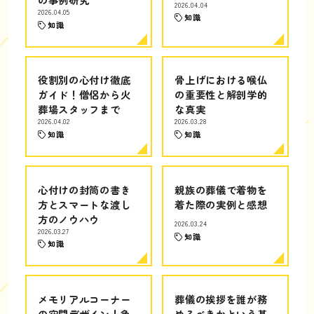
2026.04.04
2026.04.05
知識
知識
役割別の心付け徹底
骨上げにおける喉仏
ガイド！僧侶から火
の重要性と解剖学的
葬場スタッフまで
な真実
2026.04.02
2026.03.28
知識
知識
心付けの封筒の書き
親族の葬儀で着物を
方とスマートな渡し
着た際の実例と感想
方のノウハウ
2026.03.24
2026.03.27
知識
知識
メモリアルコーナー
葬儀の挨拶を誰が務
の空間デザイン！色
めるべきかという基