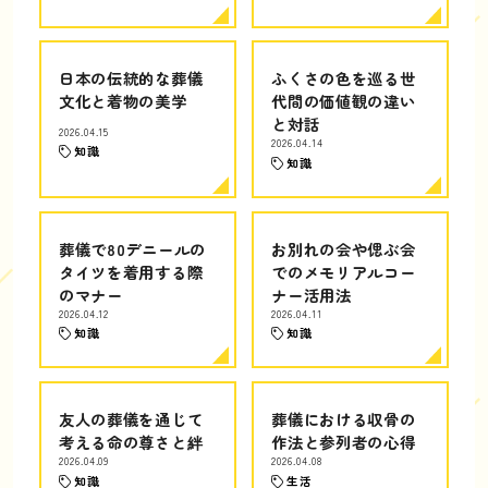
日本の伝統的な葬儀
ふくさの色を巡る世
文化と着物の美学
代間の価値観の違い
と対話
2026.04.15
2026.04.14
知識
知識
葬儀で80デニールの
お別れの会や偲ぶ会
タイツを着用する際
でのメモリアルコー
のマナー
ナー活用法
2026.04.12
2026.04.11
知識
知識
友人の葬儀を通じて
葬儀における収骨の
考える命の尊さと絆
作法と参列者の心得
2026.04.09
2026.04.08
知識
生活