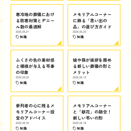
寒冷地の葬儀におけ
メモリアルコーナー
る防寒対策とデニー
に飾る「思い出の
ル数の最適解
品」の選び方ガイド
2026.06.21
2026.06.20
知識
知識
ふくさの色の素材感
娘や孫が挨拶を務め
と模様が与える弔事
る新しい葬儀の形と
の印象
メリット
2026.06.20
2026.06.19
知識
知識
参列者の心に残るメ
メモリアルコーナー
モリアルコーナー設
と「献花」の融合！
営のアドバイス
新しい弔いの形
2026.06.18
2026.06.18
知識
知識