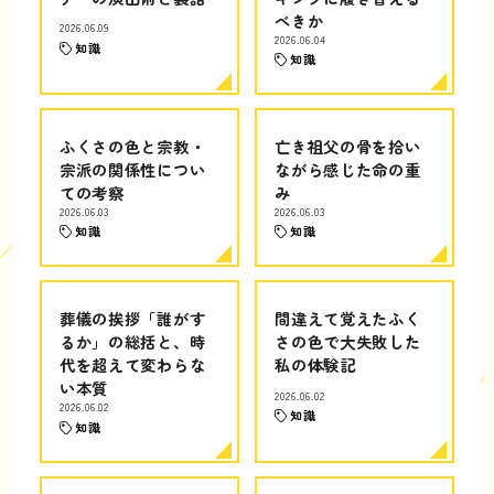
べきか
2026.06.09
2026.06.04
知識
知識
ふくさの色と宗教・
亡き祖父の骨を拾い
宗派の関係性につい
ながら感じた命の重
ての考察
み
2026.06.03
2026.06.03
知識
知識
葬儀の挨拶「誰がす
間違えて覚えたふく
るか」の総括と、時
さの色で大失敗した
代を超えて変わらな
私の体験記
い本質
2026.06.02
2026.06.02
知識
知識