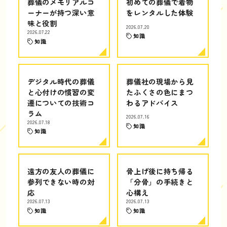
葬儀のメモリアルコ
初めての葬儀で着物
ーナーが持つ深い意
をレンタルした体験
味と役割
2026.07.20
2026.07.22
知識
知識
デジタル時代の葬儀
葬儀社の現場から見
と心付けの慣習の変
たふくさの色にまつ
遷についての技術コ
わるアドバイス
ラム
2026.07.16
2026.07.18
知識
知識
遠方の友人の葬儀に
骨上げ後に持ち帰る
参列できない時の対
「分骨」の手続きと
応
心構え
2026.07.13
2026.07.13
知識
知識