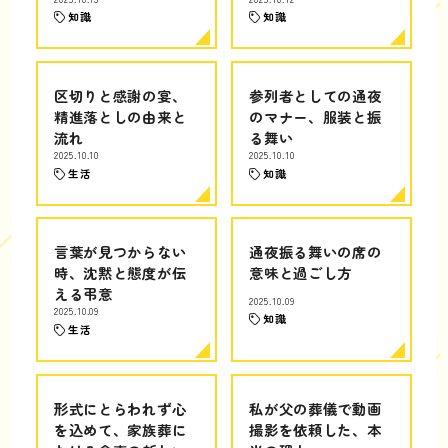
知識
知識
区切りと感謝の宴、
参列者としての通夜
精進落としの由来と
のマナー、服装と振
流れ
る舞い
2025.10.10
2025.10.10
生活
知識
言葉が見つからない
通夜振る舞いの席の
時、沈黙と態度が伝
意味と過ごし方
える弔意
2025.10.09
2025.10.09
知識
生活
形式にとらわれず心
私が父の葬儀で動画
を込めて、家族葬に
撮影を依頼した、本