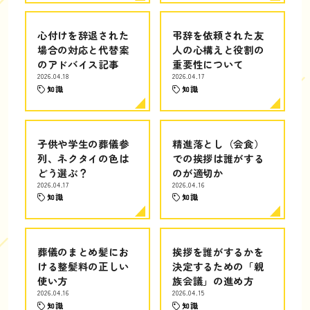
心付けを辞退された
弔辞を依頼された友
場合の対応と代替案
人の心構えと役割の
のアドバイス記事
重要性について
2026.04.18
2026.04.17
知識
知識
子供や学生の葬儀参
精進落とし（会食）
列、ネクタイの色は
での挨拶は誰がする
どう選ぶ？
のが適切か
2026.04.17
2026.04.16
知識
知識
葬儀のまとめ髪にお
挨拶を誰がするかを
ける整髪料の正しい
決定するための「親
使い方
族会議」の進め方
2026.04.16
2026.04.15
知識
知識