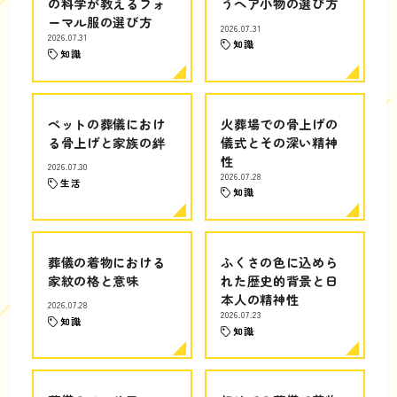
の科学が教えるフォ
うヘア小物の選び方
ーマル服の選び方
2026.07.31
2026.07.31
知識
知識
ペットの葬儀におけ
火葬場での骨上げの
る骨上げと家族の絆
儀式とその深い精神
性
2026.07.30
2026.07.28
生活
知識
葬儀の着物における
ふくさの色に込めら
家紋の格と意味
れた歴史的背景と日
本人の精神性
2026.07.28
2026.07.23
知識
知識