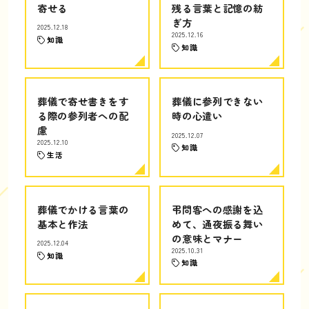
寄せる
残る言葉と記憶の紡
ぎ方
2025.12.18
2025.12.16
知識
知識
葬儀で寄せ書きをす
葬儀に参列できない
る際の参列者への配
時の心遣い
慮
2025.12.07
2025.12.10
知識
生活
葬儀でかける言葉の
弔問客への感謝を込
基本と作法
めて、通夜振る舞い
の意味とマナー
2025.12.04
2025.10.31
知識
知識