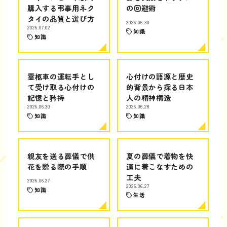
購入する弔事用ネク
の回避術
タイの品質と選び方
2026.06.30
2026.07.02
知識
知識
霊柩車の運転手とし
心付けの語源と歴史
て受け取る心付けの
的背景から探る日本
記憶と矜持
人の精神構造
2026.06.30
2026.06.28
知識
知識
親友を送る葬儀で供
夏の葬儀で着物を快
花を贈る際の手順
適に着こなすための
工夫
2026.06.27
2026.06.27
知識
生活