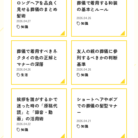
ロングヘアを品良く
葬儀で着用する和装
見せる葬儀のまとめ
の基本とルール
髪術
2026.04.26
2026.04.27
知識
知識
葬儀で着用すべきネ
友人の親の葬儀に参
クタイの色の正解と
列するべきかの判断
マナーの深層
基準
2026.04.26
2026.04.26
生活
知識
挨拶を誰がするかで
ショートヘアやボブ
迷った時の「原稿代
での葬儀の髪型マナ
読」と「録音・動
ー
画」の活用術
2026.04.21
2026.04.22
知識
知識