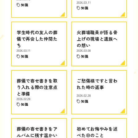
2026.03.11
知識
知識
学生時代の友人の葬
火葬場職員が語る骨
儀で再会した仲間た
上げの現場と遺族へ
ち
の想い
2026.03.11
2026.03.08
知識
知識
葬儀で寄せ書きを取
ご愁傷様ですと言わ
り入れる際の注意点
れた時の返事
と準備
2026.02.28
2026.02.28
知識
知識
葬儀の寄せ書きをア
初めてお悔やみを述
ルバムに残す温かい
べた日のこと