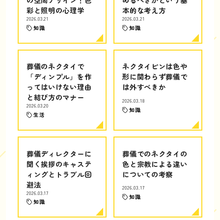
彩と照明の心理学
本的な考え方
2026.03.21
2026.03.21
知識
知識
葬儀のネクタイで
ネクタイピンは色や
「ディンプル」を作
形に関わらず葬儀で
ってはいけない理由
は外すべきか
と結び方のマナー
2026.03.18
2026.03.20
知識
生活
葬儀ディレクターに
葬儀でのネクタイの
聞く挨拶のキャステ
色と宗教による違い
ィングとトラブル回
についての考察
避法
2026.03.17
2026.03.17
知識
知識