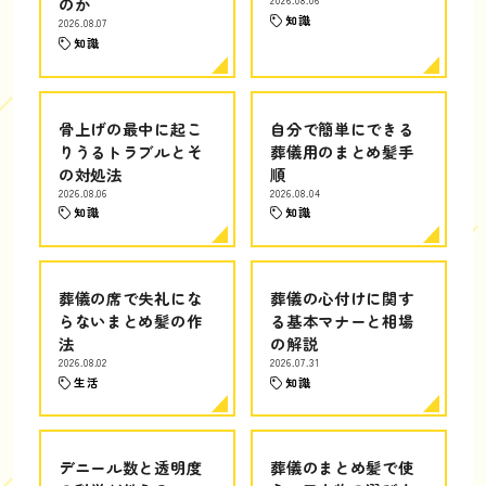
のか
2026.08.06
知識
2026.08.07
知識
骨上げの最中に起こ
自分で簡単にできる
りうるトラブルとそ
葬儀用のまとめ髪手
の対処法
順
2026.08.06
2026.08.04
知識
知識
葬儀の席で失礼にな
葬儀の心付けに関す
らないまとめ髪の作
る基本マナーと相場
法
の解説
2026.08.02
2026.07.31
生活
知識
デニール数と透明度
葬儀のまとめ髪で使