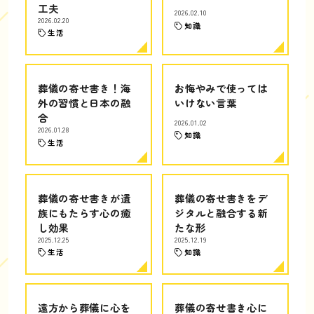
工夫
2026.02.10
2026.02.20
知識
生活
葬儀の寄せ書き！海
お悔やみで使っては
外の習慣と日本の融
いけない言葉
合
2026.01.02
2026.01.28
知識
生活
葬儀の寄せ書きが遺
葬儀の寄せ書きをデ
族にもたらす心の癒
ジタルと融合する新
し効果
たな形
2025.12.25
2025.12.19
生活
知識
遠方から葬儀に心を
葬儀の寄せ書き心に