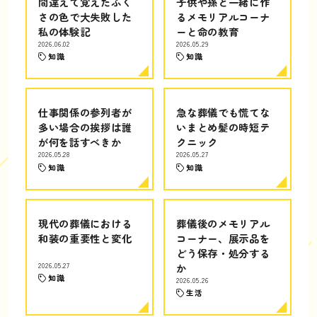
間違えて覚えたふく
子供や孫と一緒に作
さの色で大失敗した
るメモリアルコーナ
私の体験記
ーと命の教育
2026.06.02
2026.05.29
知識
知識
仕事関係の参列者が
急な葬儀でも慌てな
多い場合の挨拶は誰
いまとめ髪の時短テ
が何を話すべきか
クニック
2026.05.28
2026.05.27
知識
知識
現代の葬儀における
葬儀後のメモリアル
和装の重要性と変化
コーナー、展示品を
どう保存・処分する
2026.05.27
か
知識
2026.05.26
生活