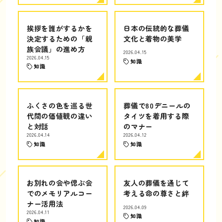
挨拶を誰がするかを
日本の伝統的な葬儀
決定するための「親
文化と着物の美学
族会議」の進め方
2026.04.15
2026.04.15
知識
知識
ふくさの色を巡る世
葬儀で80デニールの
代間の価値観の違い
タイツを着用する際
と対話
のマナー
2026.04.14
2026.04.12
知識
知識
お別れの会や偲ぶ会
友人の葬儀を通じて
でのメモリアルコー
考える命の尊さと絆
ナー活用法
2026.04.09
2026.04.11
知識
知識