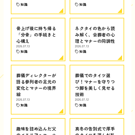
知識
知識
骨上げ後に持ち帰る
ネクタイの色から読
「分骨」の手続きと
み解く、会葬者の心
心構え
理とマナーの同調性
2026.07.13
2026.07.13
知識
知識
葬儀ディレクターが
葬儀でのタイツ選
語る参列者の足元の
び！マナーを守りつ
変化とマナーの境界
つ脚を美しく見せる
線
技術
2026.07.13
2026.07.12
知識
知識
趣味を詰め込んだ父
真冬の告別式で厚手
のメモリアルコーナ
のタイツを選んだ私