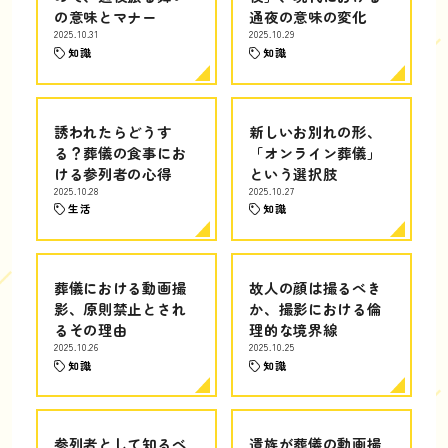
の意味とマナー
通夜の意味の変化
2025.10.31
2025.10.29
知識
知識
誘われたらどうす
新しいお別れの形、
る？葬儀の食事にお
「オンライン葬儀」
ける参列者の心得
という選択肢
2025.10.28
2025.10.27
生活
知識
葬儀における動画撮
故人の顔は撮るべき
影、原則禁止とされ
か、撮影における倫
るその理由
理的な境界線
2025.10.26
2025.10.25
知識
知識
参列者として知るべ
遺族が葬儀の動画撮