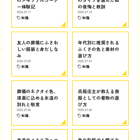
ー体験記
の後悔と教訓
2026.07.11
2026.07.10
知識
知識
友人の葬儀にふさわ
年代別に推奨される
しい服装と身だしな
ふくさの色と素材の
み
選び方
2026.07.09
2026.07.07
知識
知識
葬儀のネクタイ色、
呉服店主が教える喪
漆黒に込める永遠の
服としての着物の選
別れと敬意
び方
2026.07.06
2026.07.06
知識
知識
未来のメモリアルコ
急な訃報でも慌てな