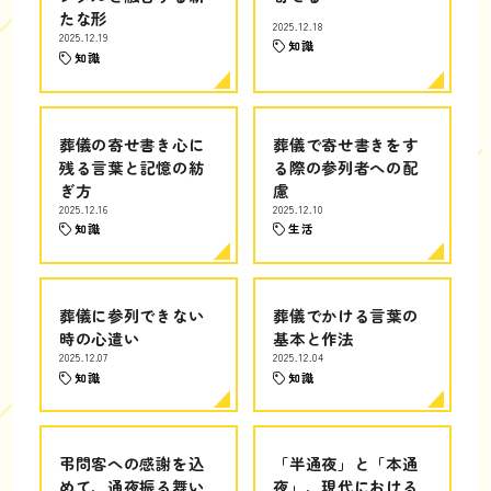
たな形
2025.12.18
2025.12.19
知識
知識
葬儀の寄せ書き心に
葬儀で寄せ書きをす
残る言葉と記憶の紡
る際の参列者への配
ぎ方
慮
2025.12.16
2025.12.10
知識
生活
葬儀に参列できない
葬儀でかける言葉の
時の心遣い
基本と作法
2025.12.07
2025.12.04
知識
知識
弔問客への感謝を込
「半通夜」と「本通
めて、通夜振る舞い
夜」、現代における