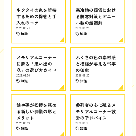
ネクタイの色を維持
寒冷地の葬儀におけ
するための保管と手
る防寒対策とデニー
入れのコツ
ル数の最適解
2026.06.21
2026.06.21
知識
知識
メモリアルコーナー
ふくさの色の素材感
に飾る「思い出の
と模様が与える弔事
品」の選び方ガイド
の印象
2026.06.20
2026.06.20
知識
知識
娘や孫が挨拶を務め
参列者の心に残るメ
る新しい葬儀の形と
モリアルコーナー設
メリット
営のアドバイス
2026.06.19
2026.06.18
知識
知識