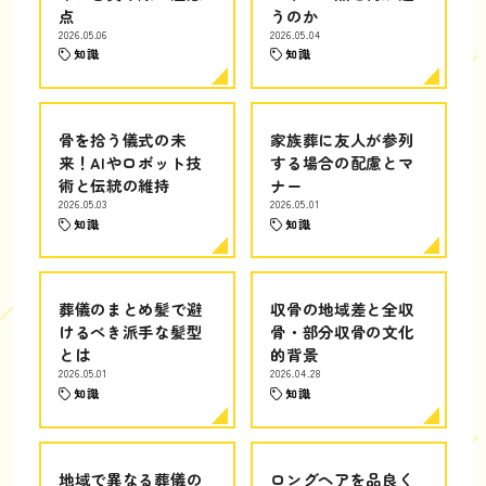
点
うのか
2026.05.06
2026.05.04
知識
知識
骨を拾う儀式の未
家族葬に友人が参列
来！AIやロボット技
する場合の配慮とマ
術と伝統の維持
ナー
2026.05.03
2026.05.01
知識
知識
葬儀のまとめ髪で避
収骨の地域差と全収
けるべき派手な髪型
骨・部分収骨の文化
とは
的背景
2026.05.01
2026.04.28
知識
知識
地域で異なる葬儀の
ロングヘアを品良く