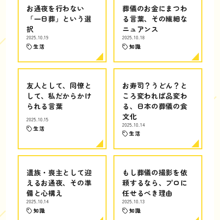
お通夜を行わない
葬儀のお金にまつわ
「一日葬」という選
る言葉、その繊細な
択
ニュアンス
2025.10.19
2025.10.18
生活
知識
友人として、同僚と
お寿司？うどん？と
して、私だからかけ
ころ変われば品変わ
られる言葉
る、日本の葬儀の食
文化
2025.10.15
2025.10.14
生活
生活
遺族・喪主として迎
もし葬儀の撮影を依
えるお通夜、その準
頼するなら、プロに
備と心構え
任せるべき理由
2025.10.14
2025.10.13
知識
知識