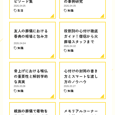
ピソード集
の事例研究
2026.04.05
2026.04.05
生活
知識
友人の葬儀における
役割別の心付け徹底
香典の相場と包み方
ガイド！僧侶から火
葬場スタッフまで
2026.04.04
2026.04.02
知識
知識
骨上げにおける喉仏
心付けの封筒の書き
の重要性と解剖学的
方とスマートな渡し
な真実
方のノウハウ
2026.03.28
2026.03.27
知識
知識
親族の葬儀で着物を
メモリアルコーナー