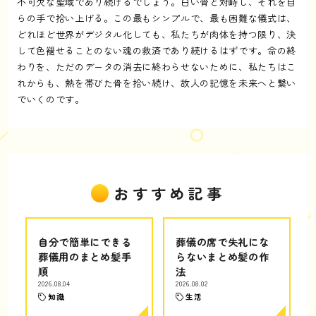
不可欠な聖域であり続けるでしょう。白い骨と対峙し、それを自
らの手で拾い上げる。この最もシンプルで、最も困難な儀式は、
どれほど世界がデジタル化しても、私たちが肉体を持つ限り、決
して色褪せることのない魂の救済であり続けるはずです。命の終
わりを、ただのデータの消去に終わらせないために、私たちはこ
れからも、熱を帯びた骨を拾い続け、故人の記憶を未来へと繋い
でいくのです。
おすすめ記事
自分で簡単にできる
葬儀の席で失礼にな
葬儀用のまとめ髪手
らないまとめ髪の作
順
法
2026.08.04
2026.08.02
知識
生活