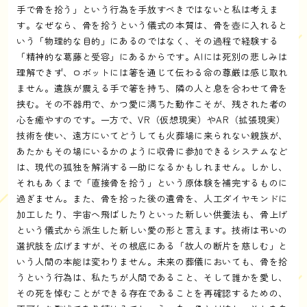
手で骨を拾う」という行為を手放すべきではないと私は考えま
す。なぜなら、骨を拾うという儀式の本質は、骨を壺に入れると
いう「物理的な目的」にあるのではなく、その過程で経験する
「精神的な葛藤と受容」にあるからです。AIには死別の悲しみは
理解できず、ロボットには箸を通じて伝わる命の尊厳は感じ取れ
ません。遺族が震える手で箸を持ち、隣の人と息を合わせて骨を
挟む。その不器用で、かつ愛に満ちた動作こそが、残された者の
心を癒やすのです。一方で、VR（仮想現実）やAR（拡張現実）
技術を使い、遠方にいてどうしても火葬場に来られない親族が、
あたかもその場にいるかのように収骨に参加できるシステムなど
は、現代の孤独を解消する一助になるかもしれません。しかし、
それもあくまで「直接骨を拾う」という原体験を補完するものに
過ぎません。また、骨を拾った後の遺骨を、人工ダイヤモンドに
加工したり、宇宙へ飛ばしたりといった新しい供養法も、骨上げ
という儀式から派生した新しい愛の形と言えます。技術は弔いの
選択肢を広げますが、その根底にある「故人の断片を慈しむ」と
いう人間の本能は変わりません。未来の葬儀においても、骨を拾
うという行為は、私たちが人間であること、そして誰かを愛し、
その死を悼むことができる存在であることを再確認するための、