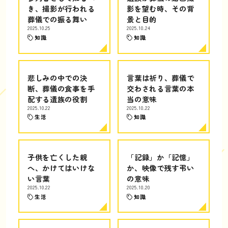
き、撮影が行われる
影を望む時、その背
葬儀での振る舞い
景と目的
2025.10.25
2025.10.24
知識
知識
悲しみの中での決
言葉は祈り、葬儀で
断、葬儀の食事を手
交わされる言葉の本
配する遺族の役割
当の意味
2025.10.22
2025.10.22
生活
知識
子供を亡くした親
「記録」か「記憶」
へ、かけてはいけな
か、映像で残す弔い
い言葉
の意味
2025.10.22
2025.10.20
生活
知識