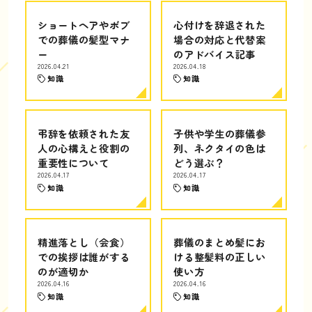
ショートヘアやボブ
心付けを辞退された
での葬儀の髪型マナ
場合の対応と代替案
ー
のアドバイス記事
2026.04.21
2026.04.18
知識
知識
弔辞を依頼された友
子供や学生の葬儀参
人の心構えと役割の
列、ネクタイの色は
重要性について
どう選ぶ？
2026.04.17
2026.04.17
知識
知識
精進落とし（会食）
葬儀のまとめ髪にお
での挨拶は誰がする
ける整髪料の正しい
のが適切か
使い方
2026.04.16
2026.04.16
知識
知識