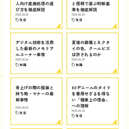
人向け産廃処理の選
と信頼で選ぶ判断基
び方を徹底解説
準を徹底解説
2026.06.26
2026.06.26
生活
生活
デジタル技術を活用
夏場の葬儀とネクタ
した最新のメモリア
イの色、クールビズ
ルコーナー事情
は許されるのか
2026.06.26
2026.06.25
知識
知識
骨上げの際の服装と
80デニールのタイツ
持ち物・マナーの最
を着用せざるを得な
新事情
い「健康上の理由」
への理解
2026.06.22
2026.06.22
生活
生活