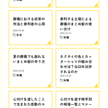
葬儀における収骨の
参列する立場による
作法と参列者の心得
葬儀のまとめ髪の使
い分け
2026.04.08
2026.04.07
生活
知識
夏の葬儀でも崩れな
ネクタイの色とカッ
いまとめ髪の作り方
ターシャツの組み合
わせは？白以外は許
2026.04.06
されるのか
知識
2026.04.05
知識
心付けを渡したこと
心付けを渡す相手別
で生まれた感動のエ
の相場一覧とマナー