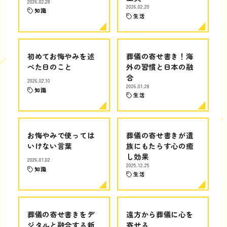
2026.02.28
2026.02.20
知識
生活
初めてお悔やみを述
葬儀の寄せ書き！海
べた日のこと
外の習慣と日本の融
合
2026.02.10
2026.01.28
知識
生活
お悔やみで使っては
葬儀の寄せ書きが遺
いけない言葉
族にもたらす心の癒
し効果
2026.01.02
2025.12.25
知識
生活
葬儀の寄せ書きをデ
遠方から葬儀に心を
ジタルと融合する新
寄せる