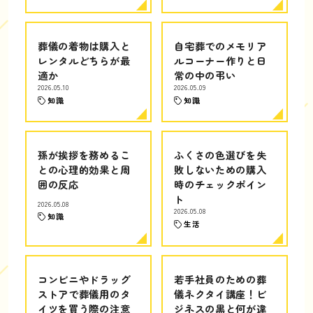
葬儀の着物は購入と
自宅葬でのメモリア
レンタルどちらが最
ルコーナー作りと日
適か
常の中の弔い
2026.05.10
2026.05.09
知識
知識
孫が挨拶を務めるこ
ふくさの色選びを失
との心理的効果と周
敗しないための購入
囲の反応
時のチェックポイン
ト
2026.05.08
2026.05.08
知識
生活
コンビニやドラッグ
若手社員のための葬
ストアで葬儀用のタ
儀ネクタイ講座！ビ
イツを買う際の注意
ジネスの黒と何が違