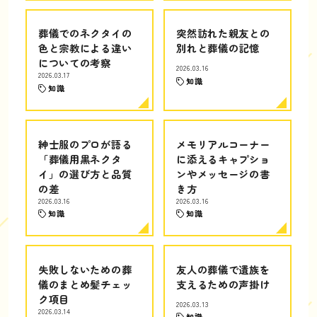
葬儀でのネクタイの
突然訪れた親友との
色と宗教による違い
別れと葬儀の記憶
についての考察
2026.03.16
2026.03.17
知識
知識
紳士服のプロが語る
メモリアルコーナー
「葬儀用黒ネクタ
に添えるキャプショ
イ」の選び方と品質
ンやメッセージの書
の差
き方
2026.03.16
2026.03.16
知識
知識
失敗しないための葬
友人の葬儀で遺族を
儀のまとめ髪チェッ
支えるための声掛け
ク項目
2026.03.13
2026.03.14
知識