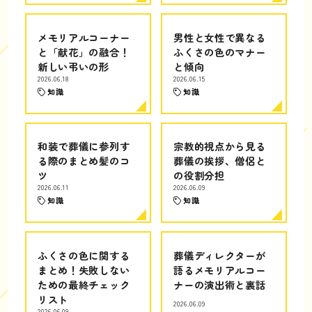
メモリアルコーナー
男性と女性で異なる
と「献花」の融合！
ふくさの色のマナー
新しい弔いの形
と傾向
2026.06.18
2026.06.15
知識
知識
和装で葬儀に参列す
宗教的視点から見る
る際のまとめ髪のコ
葬儀の挨拶、僧侶と
ツ
の役割分担
2026.06.11
2026.06.09
知識
知識
ふくさの色に関する
葬儀ディレクターが
まとめ！失敗しない
語るメモリアルコー
ための最終チェック
ナーの演出術と裏話
リスト
2026.06.09
2026.06.09