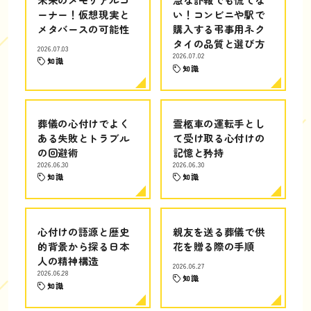
ーナー！仮想現実と
い！コンビニや駅で
メタバースの可能性
購入する弔事用ネク
タイの品質と選び方
2026.07.03
2026.07.02
知識
知識
葬儀の心付けでよく
霊柩車の運転手とし
ある失敗とトラブル
て受け取る心付けの
の回避術
記憶と矜持
2026.06.30
2026.06.30
知識
知識
心付けの語源と歴史
親友を送る葬儀で供
的背景から探る日本
花を贈る際の手順
人の精神構造
2026.06.27
2026.06.28
知識
知識