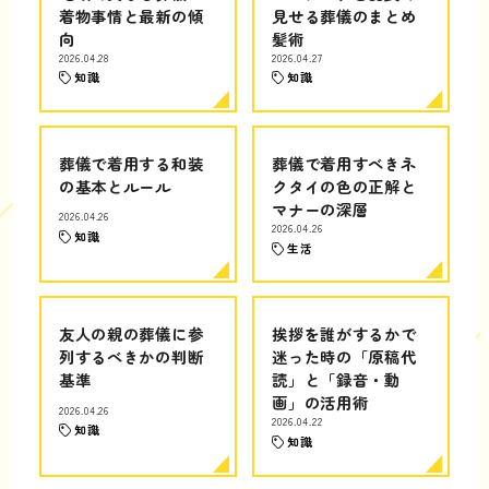
着物事情と最新の傾
見せる葬儀のまとめ
向
髪術
2026.04.28
2026.04.27
知識
知識
葬儀で着用する和装
葬儀で着用すべきネ
の基本とルール
クタイの色の正解と
マナーの深層
2026.04.26
2026.04.26
知識
生活
友人の親の葬儀に参
挨拶を誰がするかで
列するべきかの判断
迷った時の「原稿代
基準
読」と「録音・動
画」の活用術
2026.04.26
2026.04.22
知識
知識