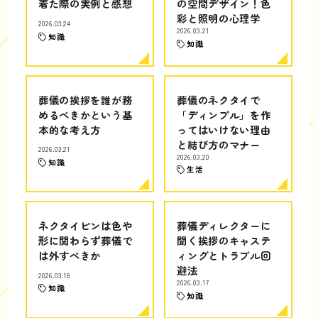
着た際の実例と感想
の空間デザイン！色
彩と照明の心理学
2026.03.24
2026.03.21
知識
知識
葬儀の挨拶を誰が務
葬儀のネクタイで
めるべきかという基
「ディンプル」を作
本的な考え方
ってはいけない理由
と結び方のマナー
2026.03.21
2026.03.20
知識
生活
ネクタイピンは色や
葬儀ディレクターに
形に関わらず葬儀で
聞く挨拶のキャステ
は外すべきか
ィングとトラブル回
避法
2026.03.18
2026.03.17
知識
知識