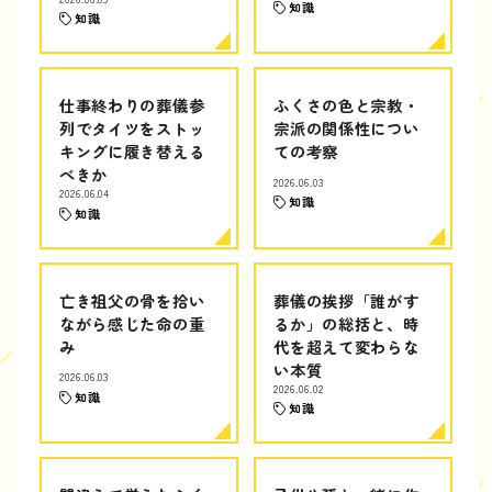
知識
知識
仕事終わりの葬儀参
ふくさの色と宗教・
列でタイツをストッ
宗派の関係性につい
キングに履き替える
ての考察
べきか
2026.06.03
2026.06.04
知識
知識
亡き祖父の骨を拾い
葬儀の挨拶「誰がす
ながら感じた命の重
るか」の総括と、時
み
代を超えて変わらな
い本質
2026.06.03
2026.06.02
知識
知識