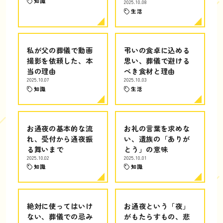
知識
2025.10.08
生活
私が父の葬儀で動画
弔いの食卓に込める
撮影を依頼した、本
思い、葬儀で避ける
当の理由
べき食材と理由
2025.10.07
2025.10.03
知識
生活
お通夜の基本的な流
お礼の言葉を求めな
れ、受付から通夜振
い、遺族の「ありが
る舞いまで
とう」の意味
2025.10.02
2025.10.01
知識
知識
絶対に使ってはいけ
お通夜という「夜」
ない、葬儀での忌み
がもたらすもの、悲