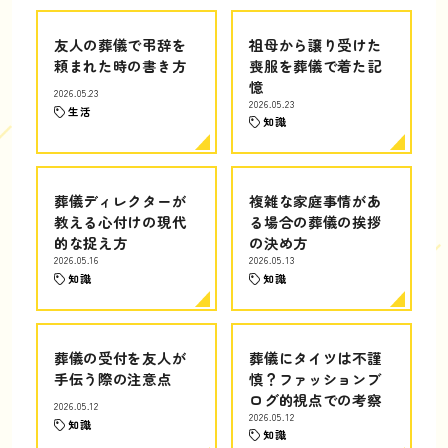
友人の葬儀で弔辞を
祖母から譲り受けた
頼まれた時の書き方
喪服を葬儀で着た記
憶
2026.05.23
2026.05.23
生活
知識
葬儀ディレクターが
複雑な家庭事情があ
教える心付けの現代
る場合の葬儀の挨拶
的な捉え方
の決め方
2026.05.16
2026.05.13
知識
知識
葬儀の受付を友人が
葬儀にタイツは不謹
手伝う際の注意点
慎？ファッションブ
ログ的視点での考察
2026.05.12
2026.05.12
知識
知識