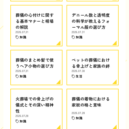
葬儀の心付けに関す
デニール数と透明度
る基本マナーと相場
の科学が教えるフォ
の解説
ーマル服の選び方
2026.07.31
2026.07.31
知識
知識
葬儀のまとめ髪で使
ペットの葬儀におけ
うヘア小物の選び方
る骨上げと家族の絆
2026.07.31
2026.07.30
知識
生活
火葬場での骨上げの
葬儀の着物における
儀式とその深い精神
家紋の格と意味
性
2026.07.28
2026.07.28
知識
知識