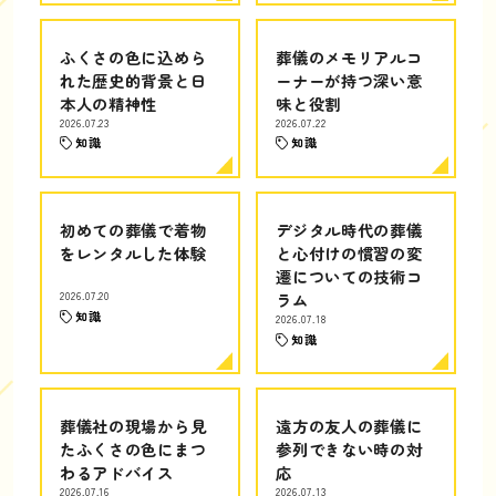
ふくさの色に込めら
葬儀のメモリアルコ
れた歴史的背景と日
ーナーが持つ深い意
本人の精神性
味と役割
2026.07.23
2026.07.22
知識
知識
初めての葬儀で着物
デジタル時代の葬儀
をレンタルした体験
と心付けの慣習の変
遷についての技術コ
2026.07.20
ラム
知識
2026.07.18
知識
葬儀社の現場から見
遠方の友人の葬儀に
たふくさの色にまつ
参列できない時の対
わるアドバイス
応
2026.07.16
2026.07.13