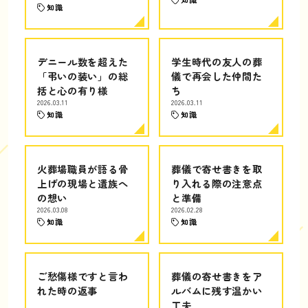
知識
デニール数を超えた
学生時代の友人の葬
「弔いの装い」の総
儀で再会した仲間た
括と心の有り様
ち
2026.03.11
2026.03.11
知識
知識
火葬場職員が語る骨
葬儀で寄せ書きを取
上げの現場と遺族へ
り入れる際の注意点
の想い
と準備
2026.03.08
2026.02.28
知識
知識
ご愁傷様ですと言わ
葬儀の寄せ書きをア
れた時の返事
ルバムに残す温かい
工夫