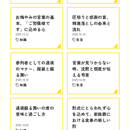
お悔やみの言葉の基
区切りと感謝の宴、
本、「ご愁傷様で
精進落としの由来と
す」に込める心
流れ
2025.10.12
2025.10.10
知識
生活
参列者としての通夜
言葉が見つからない
のマナー、服装と振
時、沈黙と態度が伝
る舞い
える弔意
2025.10.10
2025.10.09
知識
生活
通夜振る舞いの席の
形式にとらわれず心
意味と過ごし方
を込めて、家族葬に
おける食事の新しい
2025.10.09
形