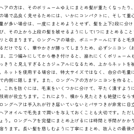
ヘアの方は、そのボリュームゆえにまとめ髪が重たくなったり
の場で品良く見せるためには、いかにコンパクトに、そして重
量が多い場合は、一度にまとめようとせず、髪を上下2段に分け
び、その上から上段の髪を被せるようにして1つにまとめること
リと収まります。ロングヘアの場合、ポニーテールにすると毛
るだけでなく、華やかさが勝ってしまうため、必ずシニヨン（
は、三つ編みにしてから巻き付けると、崩れにくくボリューム
っきりと見えすぎるとカジュアルになるため、上からネットを
。ネットを使用する場合は、特大サイズではなく、自分の毛量
で内側に隠します。また、ロングヘアの方がシニヨンを作ると
。これを防ぐには、毛束をいくつかに分けて、平たく潰すよう
技術が役立ちます。これにより、横から見たときも絶壁になら
ロングヘアは手入れが行き届いていないとパサつきが非常に目
ヘアオイルで毛先まで潤いを与えておくことも大切です。ただ
ょう。ロングヘアを完璧にまとめ上げるには時間と手間がかか
宿ります。長い髪を慈しむように丁寧にまとめ、故人との最後