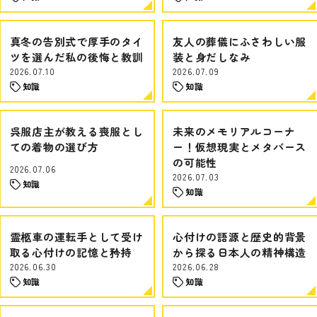
真冬の告別式で厚手のタイ
友人の葬儀にふさわしい服
ツを選んだ私の後悔と教訓
装と身だしなみ
2026.07.10
2026.07.09
知識
知識
呉服店主が教える喪服とし
未来のメモリアルコーナ
ての着物の選び方
ー！仮想現実とメタバース
の可能性
2026.07.06
2026.07.03
知識
知識
霊柩車の運転手として受け
心付けの語源と歴史的背景
取る心付けの記憶と矜持
から探る日本人の精神構造
2026.06.30
2026.06.28
知識
知識