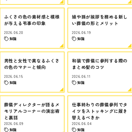
ふくさの色の素材感と模様
娘や孫が挨拶を務める新し
が与える弔事の印象
い葬儀の形とメリット
2026.06.20
2026.06.19
知識
知識
男性と女性で異なるふくさ
和装で葬儀に参列する際の
の色のマナーと傾向
まとめ髪のコツ
2026.06.15
2026.06.11
知識
知識
葬儀ディレクターが語るメ
仕事終わりの葬儀参列でタ
モリアルコーナーの演出術
イツをストッキングに履き
と裏話
替えるべきか
2026.06.09
2026.06.04
知識
知識