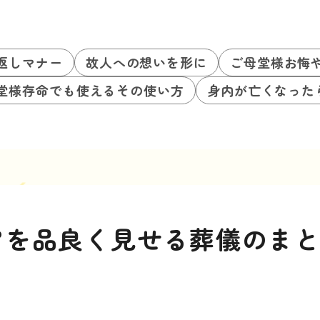
返しマナー
故人への想いを形に
ご母堂様お悔
堂様存命でも使えるその使い方
身内が亡くなった
アを品良く見せる葬儀のま