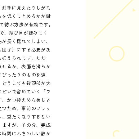
、派手に見えたりしがち
心を低くまとめるかが鍵
て結ぶ方法が有効です。
で、結び目が緩みにく
先が長く揺れてしまい、
お団子）にする必要があ
も抑えられます。ただ
被せるか、表面を滑らか
にぴったりのものを選
、どうしても後頭部が大
にピンで留めていく「フ
ず、かつ控えめな美しさ
立つため、事前のブラッ
し、重たくなりすぎない
りますが、その分、完成
の時間にふさわしい静か